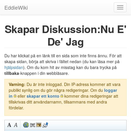
EddieWiki
Toggl
navig
Skapar Diskussion:Nu E'
De' Jag
Du har klickat på en länk till en sida som inte finns ännu. För att
skapa sidan, börja att skriva i fältet nedan (du kan läsa mer på
hjälpsidan
). Om du kom hit av misstag kan du bara trycka på
tillbaka
-knappen i din webbläsare.
Varning:
Du är inte inloggad. Din IP-adress kommer att vara
publikt synlig om du gör några redigeringar. Om du
loggar
in
eller
skapar ett konto
kommer dina redigeringar att
tillskrivas ditt användarnamn, tillsammans med andra
fördelar.