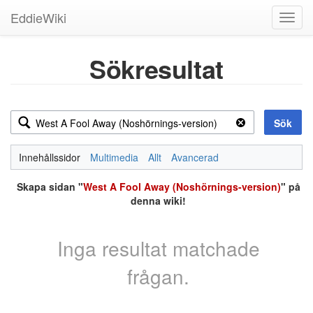
EddieWiki
Toggl
navig
Sökresultat
Sök
Innehållssidor
Multimedia
Allt
Avancerad
Skapa sidan "
West A Fool Away (Noshörnings-version)
" på
denna wiki!
Inga resultat matchade
frågan.