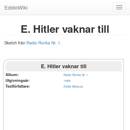
EddieWiki
Toggl
navig
E. Hitler vaknar till
Sketch från
Radio Ronka Nr. 1
.
E. Hitler vaknar till
Album:
Radio Ronka Nr. 1
Utgivningsår:
1988
Textförfattare:
Eddie Meduza